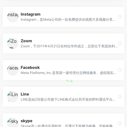
Instagram
Instagram，是Meta公司的一款免费提供在线图片及视频分享的社群应用软件，于2010年10月发布。它可以让用户以智能手机拍下照片后将不同的滤镜效果添加到照片上再分享至Instagram的服务器，或Facebook、Twitter、Tumblr及Flickr等社交媒体
Zoom
Zoom，于2011年4月21日在特拉华州成立，总部位于美国加利福尼亚州圣何塞的科技公司，其主要业务为以云计算为基础的远程会议软件服务，并提供了用于视频电话、即时通信和商务电话系统的电脑软件及移动应用程序。
Facebook
Meta Platforms, Inc.是美国一家经营社交网络服务、虚拟现实、元宇宙等产品的互联网科技公司，总部位于美国加州门洛帕克，旗下拥有Facebook、Instagram、WhatsApp等社交软件。
Line
LINE是由Z控股公司旗下LINE株式会社所开发的即时通信平台，于2011年6月发表。用户之间可以透过互联网在不额外增加费用情况下，与其他用户发送消息及观看直播，并可透过LINE使用购物、移动支付、计程车、旅游信息及获取新闻等功能。
skype
Skype是一款通信应用软件，可通过互联网为电脑、平板电脑和移动设备提供与其他联网设备或传统电话/智能手机间进行视频通话和语音通话的服务